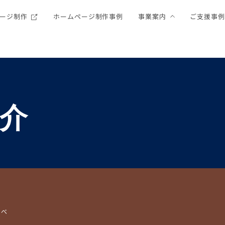
ージ制作
ホームページ制作事例
事業案内
ご支援事
介
なべ