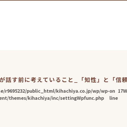
人が話す前に考えていること_「知性」と「信
e/r9695232/public_html/kihachiya.co.jp/wp/wp-
on
17
W
ent/themes/kihachiya/inc/settingWpfunc.php
line