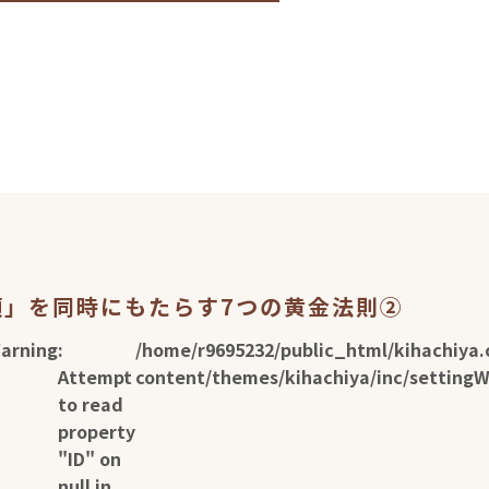
頼」を同時にもたらす7つの黄金法則②
arning
:
/home/r9695232/public_html/kihachiya.
Attempt
content/themes/kihachiya/inc/setting
to read
property
"ID" on
null in