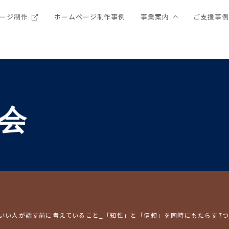
ージ制作
ホームページ制作事例
事業案内
ご支援事
会
のいい人が話す前に考えていること_「知性」と「信頼」を同時にもたらす7