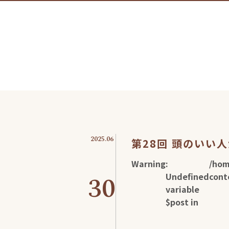
2025.06
第28回 頭のいい
Warning
:
/hom
30
Undefined
cont
variable
$post in