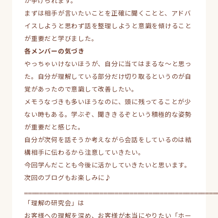
が挙げられます。
まずは相手が言いたいことを正確に聞くことと、アドバ
イスしようと思わず話を整理しようと意識を傾けること
が重要だと学びました。
各メンバーの気づき
やっちゃいけないほうが、自分に当てはまるな～と思っ
た。自分が理解している部分だけ切り取るというのが自
覚があったので意識して改善したい。
メモうなづきも多いほうなのに、頭に残ってることが少
ない時もある。学ぶぞ、聞ききるぞという積極的な姿勢
が重要だと感じた。
自分が次何を話そうか考えながら会話をしているのは結
構相手に伝わるから注意していきたい。
今回学んだことも今後に活かしていきたいと思います。
次回のブログもお楽しみに♪
‗‗‗‗‗‗‗‗‗‗‗‗‗‗‗‗‗‗‗‗‗‗‗‗‗‗‗‗‗‗‗‗‗‗‗‗‗‗‗‗‗‗‗‗‗‗‗‗‗‗‗
「理解の研究会」は
お客様への理解を深め、お客様が本当にやりたい「ホー