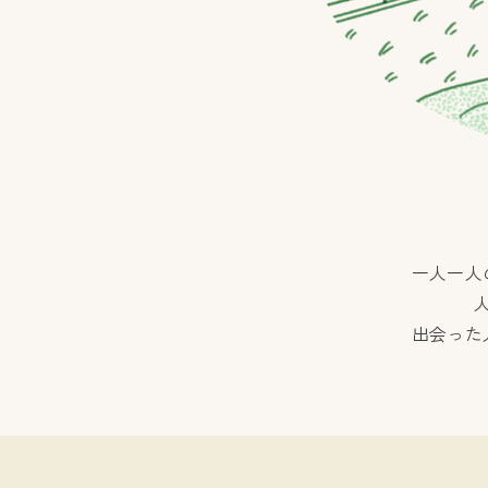
一人一人
出会った