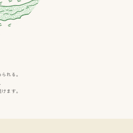
められる。
、
続けます。