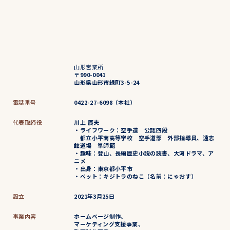
山形営業所
〒990-0041
山形県山形市緑町3-5-24
電話番号
0422-27-6098（本社）
代表取締役
川上 辰夫
・ライフワーク：空手道 公認四段
都立小平南高等学校 空手道部 外部指導員、遠志
館道場 準師範
・趣味：登山、長編歴史小説の読書、大河ドラマ、ア
ニメ
・出身：東京都小平市
・ペット：キジトラのねこ（名前：にゃおす）
設立
2021年3月25日
事業内容
ホームページ制作、
マーケティング支援事業、