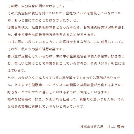
その時、自分自身に問いかけました。
その広告宣伝に責任を持っていたか、会社のノルマを優先していなかった
か、
もっと他にできることはなかったか、と。
従業員を抱え、私自身も経営者となった今なら、お客様の経営状況を考慮し
た、健全で安全な広告宣伝方法を考えることができます。
ロゴの形にも表しているように、お客様を支えながら、共に成長していく。
それが、私たちの描く理想の姿です。
喜八屋が支援をしているのは、主に中小企業経営者や個人事業主。好きなこ
と、楽しいと思うことで事業を起こしている方々の、その「好き」を世に伝
えています。
ただ、お金がたくさん入っても笑い声が減ってしまっては意味がありませ
ん。あくまでも健康第一で、ビジネスの発展と笑顔の量が比例するように、
好きなことで和やかに暮らしていけるように、伴走していきます。
様々な経営者の「好き」があふれる社会って、素敵だと思いませんか。
そん
な社会の実現に貢献していきたいと思っています。
川上 辰夫
株式会社喜八屋