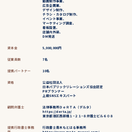
動画制作事業、
広告企画業、
デザイン制作、
チラシ・カタログ制作、
イベント事業、
マーケティング調査、
看板設置、
店舗内外装、
DM発送
資本金
5,000,000円
従業員数
7名
提携パートナー
10名
資格
公益社団法人
日本パブリックリレーションズ協会認定
PRプランナー
上級SNSエキスパート
顧問弁護士
法律事務所ＤｅＲＴＡ（デルタ）
https://derta.jp/
東京都港区西新橋１−２１−８弁護士ビル６０８
提携行政書士事務
行政書士青木もとはる事務所
所
https://www.moto-gyosei.com/