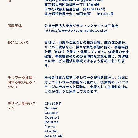
東京都大田区新蒲田一丁目14番9号
日本行政書士会連合会 第15081154号
東京都行政書士会（大田支部） 第10558号
所属団体
公益社団法人東京グラフィックサービス工業会
https://www.tokyographics.or.jp/
BCPについて
当社は、地震や台風などの自然災害、感染症の流行、
サイバー攻撃など、様々な緊急事態に備え、事業継続
計画（BCP）を策定・運用しています。従業員の安全
確保、事業継続のための具体的な対策を講じ、お客様
へのサービス提供を継続できるよう努めてまいりま
す。
テレワーク推進に
株式会社喜八屋ではテレワーク規程を施行し、状況に
関する取り組みに
応じてテレワーク勤務を可能にし、従業員のライフス
ついて
テージに合わせると同時に、企業として生産性向上に
つながるように運用しております。
デザイン制作シス
ChatGPT
テム
Gemini
Claude
Copilot
Relume
Figma
Studio
Adobe XD