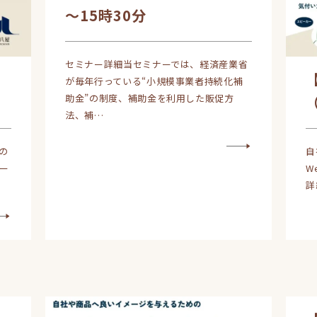
～15時30分
セミナー詳細当セミナーでは、経済産業省
が毎年行っている“小規模事業者持続化補
助金”の制度、補助金を利用した販促方
法、補…
の
自
ー
W
詳