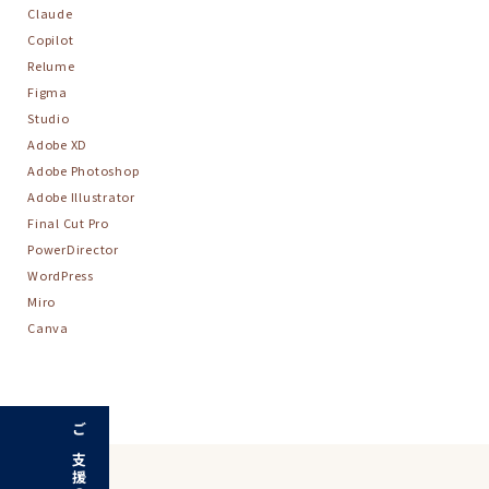
Claude
Copilot
Relume
Figma
Studio
Adobe XD
Adobe Photoshop
Adobe Illustrator
Final Cut Pro
PowerDirector
WordPress
Miro
Canva
ご支援の流れ