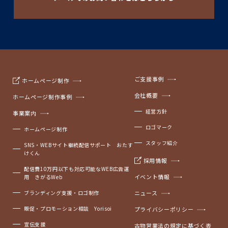
ご支援事例
ホームページ制作
会社概要
ホームページ制作事例
経営方針
事業案内
ロゴマーク
ホームページ制作
スタッフ紹介
SNS・WEBサイト継続配信サポート おたす
けくん
採用情報
配信費10万円以下も対応可能なWEB広告運
イベント情報
用 きがるWeb
ブランディング支援・ロゴ制作
ニュース
販促・プロモーション相談 Yorisoi
プライバシーポリシー
宣伝支援
古物営業法の規定に基づく表