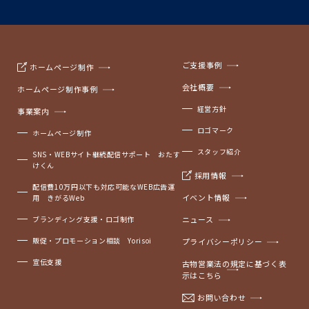
ご支援事例
ホームページ制作
会社概要
ホームページ制作事例
経営方針
事業案内
ロゴマーク
ホームページ制作
スタッフ紹介
SNS・WEBサイト継続配信サポート おたす
けくん
採用情報
配信費10万円以下も対応可能なWEB広告運
イベント情報
用 きがるWeb
ブランディング支援・ロゴ制作
ニュース
販促・プロモーション相談 Yorisoi
プライバシーポリシー
宣伝支援
古物営業法の規定に基づく表
示はこちら
お問い合わせ