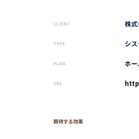
株式
CLIENT
シス
TYPE
ホー
PLAN
htt
URL
期待する効果