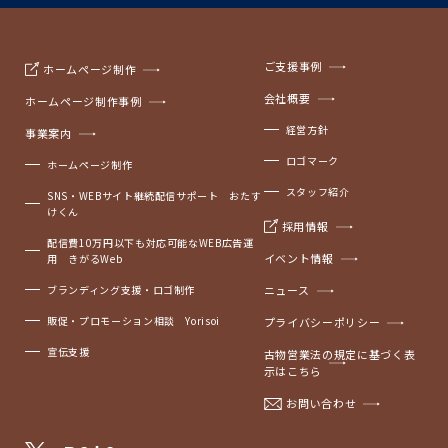
ご支援事例
ホームページ制作
会社概要
ホームページ制作事例
経営方針
事業案内
ロゴマーク
ホームページ制作
スタッフ紹介
SNS・WEBサイト継続配信サポート おたす
けくん
採用情報
配信費10万円以下も対応可能なWEB広告運
イベント情報
用 きがるWeb
ブランディング支援・ロゴ制作
ニュース
販促・プロモーション相談 Yorisoi
プライバシーポリシー
宣伝支援
古物営業法の規定に基づく表
示はこちら
お問い合わせ