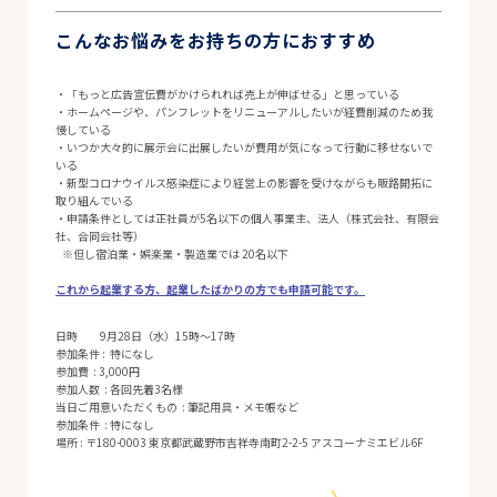
こんなお悩みをお持ちの方におすすめ
・「もっと広告宣伝費がかけられれば売上が伸ばせる」と思っている
・ホームページや、パンフレットをリニューアルしたいが経費削減のため我
慢している
・いつか大々的に展示会に出展したいが費用が気になって行動に移せないで
いる
・新型コロナウイルス感染症により経営上の影響を受けながらも販路開拓に
取り組んでいる
・申請条件としては正社員が5名以下の個人事業主、法人（株式会社、有限会
社、合同会社等）
※但し宿泊業・娯楽業・製造業では 20名以下
これから起業する方、起業したばかりの方でも申請可能です。
日時 9月28日（水）15時～17時
参加条件 : 特になし
参加費 : 3,000円
参加人数 : 各回先着3名様
当日ご用意いただくもの : 筆記用具・メモ帳など
参加条件 : 特になし
場所 : 〒180-0003 東京都武蔵野市吉祥寺南町2-2-5 アスコーナミエビル6F