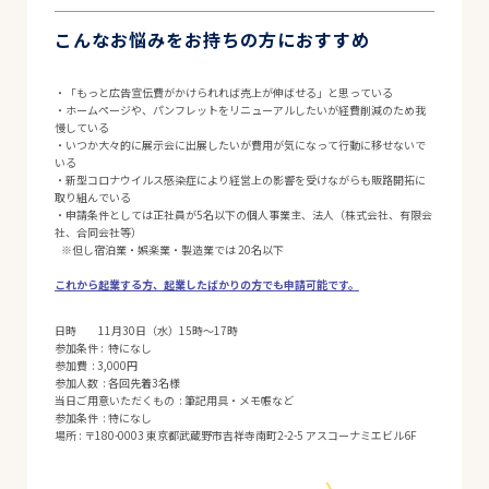
こんなお悩みをお持ちの方におすすめ
・「もっと広告宣伝費がかけられれば売上が伸ばせる」と思っている
・ホームページや、パンフレットをリニューアルしたいが経費削減のため我
慢している
・いつか大々的に展示会に出展したいが費用が気になって行動に移せないで
いる
・新型コロナウイルス感染症により経営上の影響を受けながらも販路開拓に
取り組んでいる
・申請条件としては正社員が5名以下の個人事業主、法人（株式会社、有限会
社、合同会社等）
※但し宿泊業・娯楽業・製造業では 20名以下
これから起業する方、起業したばかりの方でも申請可能です。
日時 11月30日（水）15時～17時
参加条件 : 特になし
参加費 : 3,000円
参加人数 : 各回先着3名様
当日ご用意いただくもの : 筆記用具・メモ帳など
参加条件 : 特になし
場所 : 〒180-0003 東京都武蔵野市吉祥寺南町2-2-5 アスコーナミエビル6F