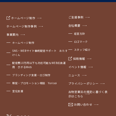
ご支援事例
ホームページ制作
会社概要
ホームページ制作事例
経営方針
事業案内
ロゴマーク
ホームページ制作
スタッフ紹介
SNS・WEBサイト継続配信サポート おたす
けくん
採用情報
配信費10万円以下も対応可能なWEB広告運
イベント情報
用 きがるWeb
ブランディング支援・ロゴ制作
ニュース
販促・プロモーション相談 Yorisoi
プライバシーポリシー
宣伝支援
古物営業法の規定に基づく表
示はこちら
お問い合わせ